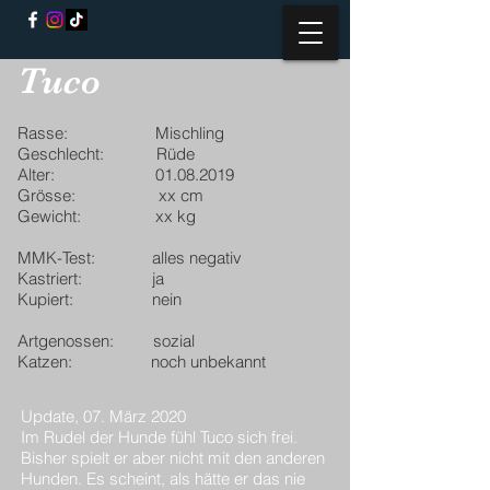
Tuco
Rasse: Mischling
Geschlecht: Rüde
Alter:
01.08.2019
Grösse: xx cm
Gewicht: xx kg
MMK-Test: alles negativ
Kastriert: ja
Kupiert: nein
Artgenossen: sozial
Katzen: noch unbekannt
Update, 07. März 2020
Im Rudel der Hunde fühl Tuco sich frei.
Bisher spielt er aber nicht mit den anderen
Hunden. Es scheint, als hätte er das nie