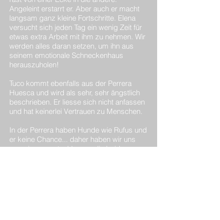
Angeleint erstarrt er. Aber auch er macht
langsam ganz kleine Fortschritte. Elena
versucht sich jeden Tag ein wenig Zeit für
etwas extra Arbeit mit ihm zu nehmen. Wir
werden alles daran setzen, um ihn aus
seinem emotionale Schneckenhaus
herauszuholen!
Tuco kommt ebenfalls aus der Perrera
Huesca und wird als sehr, sehr ängstlich
beschrieben. Er liesse sich nicht anfassen
und hat keinerlei Vertrauen zu Menschen.
In der Perrera haben Hunde wie Rufus und
er keine Chance... daher haben wir uns
gemeinsam entschlossen die beiden
Hunde herauszuholen.
Laut Perrera, ist Tuco am 01.08.2019
geboren, also noch ein recht junger Hund