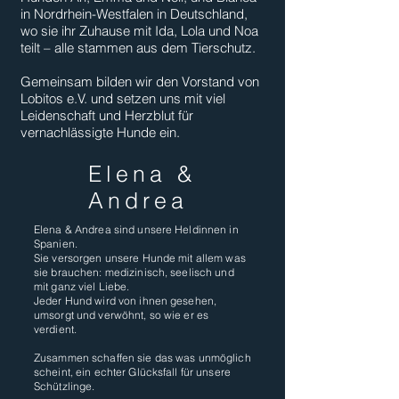
in Nordrhein-Westfalen in Deutschland,
wo sie ihr Zuhause mit Ida, Lola und Noa
teilt – alle stammen aus dem Tierschutz.
Gemeinsam bilden wir den Vorstand von
Lobitos e.V. und setzen uns mit viel
Leidenschaft und Herzblut für
vernachlässigte Hunde ein.
Elena &
Andrea
Elena & Andrea sind unsere Heldinnen in
Spanien.
Sie versorgen unsere Hunde mit allem was
sie brauchen: medizinisch, seelisch und
mit ganz viel Liebe.
Jeder Hund wird von ihnen gesehen,
umsorgt und verwöhnt, so wie er es
verdient.
Zusammen schaffen sie das was unmöglich
scheint, ein echter Glücksfall für unsere
Schützlinge.