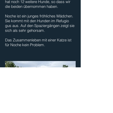
hat noch 12 weitere Hunde, so dass wir
die beiden übernommen haben.
Noche ist ein junges fröhliches Mädchen.
Sie kommt mit den Hunden im Refugio
gus aus. Auf den Spaziergängen zeigt sie
sich als sehr gehorsam.
Das Zusammenleben mit einer Katze ist
für Noche kein Problem.