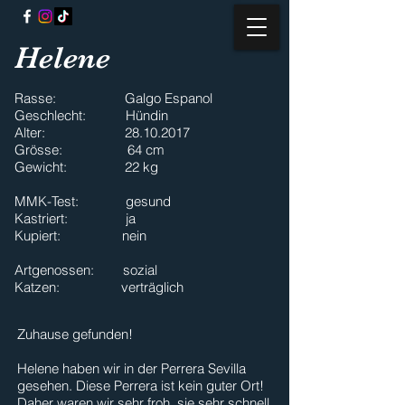
Helene
Rasse: Galgo Espanol
Geschlecht: Hündin
Alter:
28.10.2017
Grösse: 64 cm
Gewicht: 22 kg
MMK-Test: gesund
Kastriert: ja
Kupiert: nein
Artgenossen: sozial
Katzen: verträglich
Zuhause gefunden!
Helene haben wir in der Perrera Sevilla
gesehen. Diese Perrera ist kein guter Ort!
Daher waren wir sehr froh, sie sehr schnell