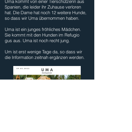
Uma kommt von einer Tierschützerin aus
Spanien, die leider ihr Zuhause verloren
hat. Die Dame hat noch 12 weitere Hunde,
so dass wir Uma übernommen haben.
Uma ist ein junges fröhliches Mädchen.
Sie kommt mit den Hunden im Refugio
gus aus. Uma ist noch recht jung.
Um ist erst wenige Tage da, so dass wir
die Information zeitnah ergänzen werden.